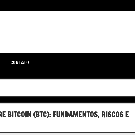
unte-se a nós rumo a um futuro em que o útil e prático estão a
CONTATO
E BITCOIN (BTC): FUNDAMENTOS, RISCOS E