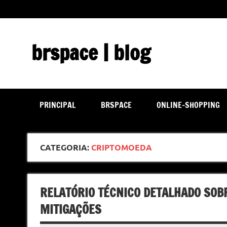
Skip
to
content
brspace | blog
Descubra como a tecnologia pode melhorar sua vida | J
PRINCIPAL
BRSPACE
ONLINE-SHOPPING
CATEGORIA:
CRIPTOMOEDA
RELATÓRIO TÉCNICO DETALHADO SOBR
MITIGAÇÕES