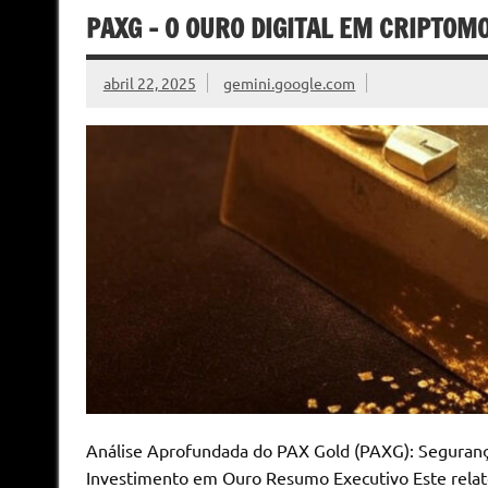
PAXG – O OURO DIGITAL EM CRIPTOM
abril 22, 2025
gemini.google.com
Análise Aprofundada do PAX Gold (PAXG): Seguran
Investimento em Ouro Resumo Executivo Este relat