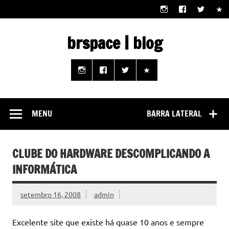
Skip
to
content
brspace | blog
Descubra como a tecnologia pode melhorar sua vida |
Junte-se a nós rumo a um futuro em que o útil e prático
estão ao seu alcance!
MENU
BARRA LATERAL
CLUBE DO HARDWARE DESCOMPLICANDO A
INFORMÁTICA
setembro 16, 2008
admin
Excelente site que existe há quase 10 anos e sempre