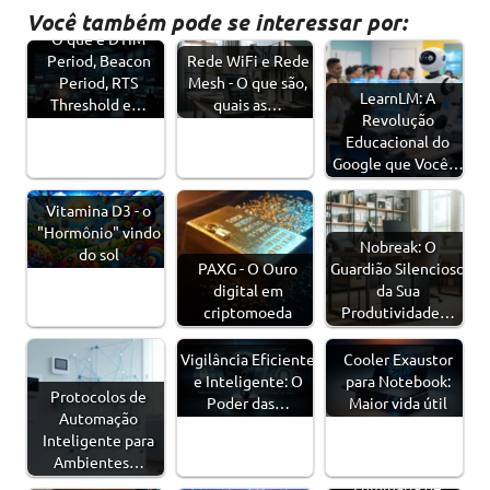
Você também pode se interessar por:
O que é DTIM
Period, Beacon
Rede WiFi e Rede
Period, RTS
Mesh - O que são,
LearnLM: A
Threshold e…
quais as…
Revolução
Educacional do
Google que Você…
Vitamina D3 - o
"Hormônio" vindo
Nobreak: O
do sol
PAXG - O Ouro
Guardião Silencioso
digital em
da Sua
criptomoeda
Produtividade…
Vigilância Eficiente
Cooler Exaustor
e Inteligente: O
para Notebook:
Protocolos de
Poder das…
Maior vida útil
Automação
Inteligente para
Ambientes…
Luminária de