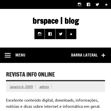
Skip
to
content
brspace | blog
Descubra como a tecnologia pode melhorar sua vida |
Junte-se a nós rumo a um futuro em que o útil e prático
estão ao seu alcance!
MENU
BARRA LATERAL
REVISTA INFO ONLINE
janeiro 6, 2009
admin
Excelente conteúdo digital, downloads, informações,
notícias e dicas sobre internet e informática em geral.