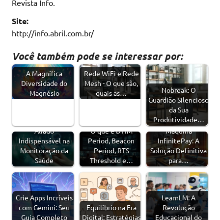
Revista Info.
Site:
http://info.abril.com.br/
Você também pode se interessar por:
A Magnífica
Rede WiFi e Rede
Diversidade do
Mesh - O que são,
Nobreak: O
Magnésio
quais as…
Guardião Silencioso
da Sua
Produtividade…
Oxímetro - Um
Aliado
O que é DTIM
Máquina
Indispensável na
Period, Beacon
InfinitePay: A
Monitoração da
Period, RTS
Solução Definitiva
Saúde
Threshold e…
para…
Crie Apps Incríveis
LearnLM: A
com Gemini: Seu
Equilíbrio na Era
Revolução
Guia Completo
Digital: Estratégias
Educacional do