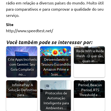
rádio em relação a diversos países do mundo. Muito útil
para comparativos e para comprovar a qualidade do seu
serviço.
Site
http://www.speedtest.net/
Você também pode se interessar por:
Rede WiFi e Rede
Mesh - O que são,
Crie Apps Incríveis
Desvendando o
quais as…
com Gemini: Seu
Tesouro Escondido:
Guia Completo
Amazon Prime e
no…
Suas…
Máquina
O que é DTIM
InfinitePay: A
Period, Beacon
Solução Definitiva
Period, RTS
Protocolos de
para…
Threshold e…
Automação
Inteligente para
Ambientes…