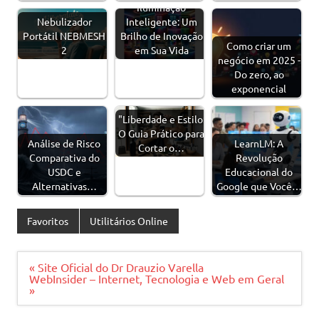
Iluminação
Nebulizador
Inteligente: Um
Portátil NEBMESH
Brilho de Inovação
Como criar um
2
em Sua Vida
negócio em 2025 -
Do zero, ao
exponencial
"Liberdade e Estilo:
O Guia Prático para
Análise de Risco
LearnLM: A
Cortar o…
Comparativa do
Revolução
USDC e
Educacional do
Alternativas…
Google que Você…
Favoritos
Utilitários Online
Navegação
« Site Oficial do Dr Drauzio Varella
de
WebInsider – Internet, Tecnologia e Web em Geral
Post
»