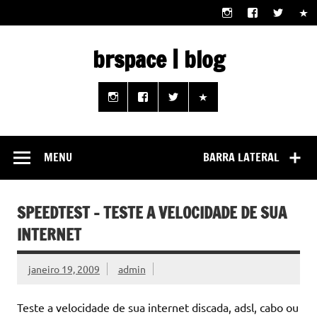
Skip
to
content
brspace | blog
Descubra como a tecnologia pode melhorar sua vida |
Junte-se a nós rumo a um futuro em que o útil e prático
estão ao seu alcance!
MENU
BARRA LATERAL
SPEEDTEST – TESTE A VELOCIDADE DE SUA
INTERNET
janeiro 19, 2009
admin
Teste a velocidade de sua internet discada, adsl, cabo ou