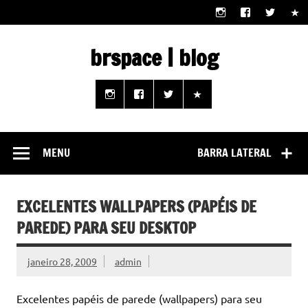
Skip
to
content
brspace | blog
Descubra como a tecnologia pode melhorar sua vida |
Junte-se a nós rumo a um futuro em que o útil e prático
estão ao seu alcance!
MENU
BARRA LATERAL
EXCELENTES WALLPAPERS (PAPÉIS DE
PAREDE) PARA SEU DESKTOP
janeiro 28, 2009
admin
Excelentes papéis de parede (wallpapers) para seu