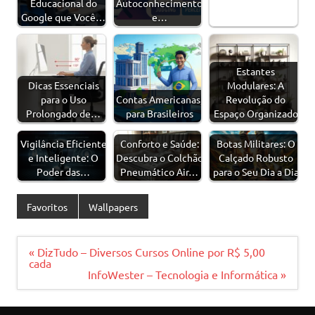
Educacional do
Autoconhecimento
Google que Você…
e…
Estantes
Dicas Essenciais
Modulares: A
para o Uso
Contas Americanas,
Revolução do
Prolongado de…
para Brasileiros
Espaço Organizado
Vigilância Eficiente
Conforto e Saúde:
Botas Militares: O
e Inteligente: O
Descubra o Colchão
Calçado Robusto
Poder das…
Pneumático Air…
para o Seu Dia a Dia
Favoritos
Wallpapers
Navegação
« DizTudo – Diversos Cursos Online por R$ 5,00
de
cada
Post
InfoWester – Tecnologia e Informática »