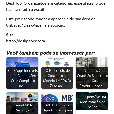
DeskTop. Organizados em categorias específicas, o que
facilita muito a escolha.
Está precisando mudar a aparência de sua área de
trabalho? DeskPaper é a solução.
Site
http://deskpaper.com
Você também pode se interessar por:
Crie Apps Incríveis
O Protocolo de
Nobreak: O
com Gemini: Seu
Contexto de
Guardião Silencioso
Guia Completo
Modelo (MCP): Do
da Sua
no…
Zero ao…
Produtividade…
Oxímetro - Um
Aliado
Indispensável na
Monitoração da
LearnLM: A
MBTI: Um Guia
Saúde
Revolução
Aprofundado para