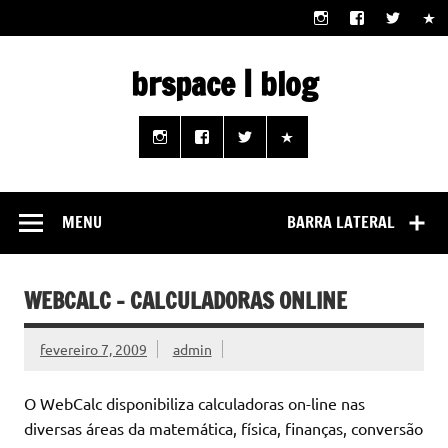
Skip
to
content
brspace | blog
Descubra como a tecnologia pode melhorar sua vida |
Junte-se a nós rumo a um futuro em que o útil e prático
estão ao seu alcance!
MENU
BARRA LATERAL
WEBCALC – CALCULADORAS ONLINE
fevereiro 7, 2009
admin
O WebCalc disponibiliza calculadoras on-line nas
diversas áreas da matemática, física, finanças, conversão