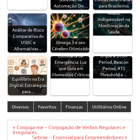
Automação: Do…
para Brasileiros
Oxímetro - Um
Aliado
Indispensável na
Monitoração da
Análise de Risco
Saúde
Comparativa do
USDC e
Omega 3 e seu
Alternativas…
Cérebro Otimizado
Luminária de
O que é DTIM
Emergência: Luz
Period, Beacon
que Guia em
Period, RTS
Momentos Críticos
Threshold e…
Equilíbrio na Era
Digital: Estratégias
para…
Diversos
Favoritos
Finanças
Utilitários Online
Navegação
« Conjuga-me – Conjugação de Verbos Regulares e
de
Irregulares
Post
Sebrae – Essencial para Empreendedores »