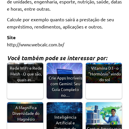
de unidades, engenharia, esporte, nutrição, saúde, datas
e horas, entre outras.
Calcule por exemplo quanto sairá a prestação de seu
empréstimo, rendimentos, aplicações e outros.
Site
http://www.webcalc.com.br/
Você também pode se interessar por:
Rede WiFi e Rede
Vitamina D3 - o
Mesh - O que são,
"Hormônio" vindo
Crie Apps Incríveis
quais as…
do sol
com Gemini: Seu
Guia Completo
no…
A Magnífica
Diversidade do
Inteligência
Magnésio
Artificial e
Sistemas de
Contas Americanas,