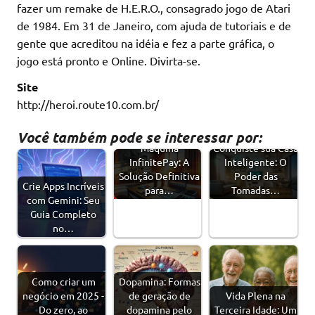
fazer um remake de H.E.R.O., consagrado jogo de Atari
de 1984. Em 31 de Janeiro, com ajuda de tutoriais e de
gente que acreditou na idéia e fez a parte gráfica, o
jogo está pronto e Online. Divirta-se.
Site
http://heroi.route10.com.br/
Você também pode se interessar por:
Máquina
Conquiste sua Casa
InfinitePay: A
Inteligente: O
Solução Definitiva
Poder das
Crie Apps Incríveis
para…
Tomadas…
com Gemini: Seu
Guia Completo
no…
Como criar um
Dopamina: Formas
negócio em 2025 -
de geração de
Vida Plena na
Do zero, ao
dopamina pelo
Terceira Idade: Um