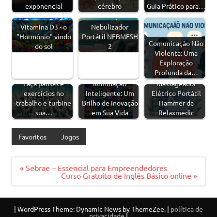
exponencial
cérebro
Guia Prático para…
Vitamina D3 - o
Nebulizador
"Hormônio" vindo
Portátil NEBMESH
Comunicação Não
do sol
2
Violenta: Uma
Exploração
Profunda da…
Faça pausas e
Iluminação
Massageador
exercícios no
Inteligente: Um
Elétrico Portátil
trabalho e turbine
Brilho de Inovação
Hammer da
sua…
em Sua Vida
Relaxmedic
Favoritos
Jogos
Navegação
« Sebrae – Essencial para Empreendedores
de
Curso Gratuito de Inglês Básico online »
Post
|
WordPress Theme: Dynamic News by ThemeZee.
|
política de
privacidade
|