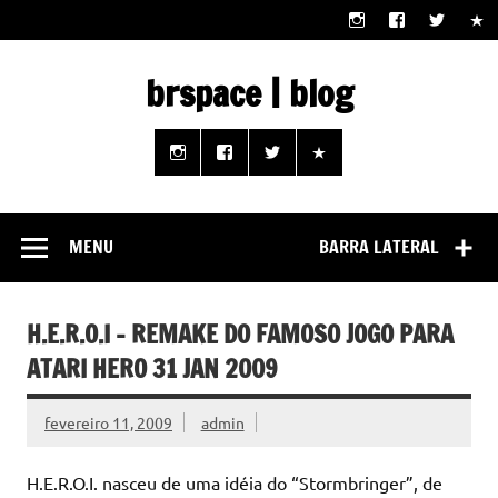
Skip
to
content
brspace | blog
Descubra como a tecnologia pode melhorar sua vida |
Junte-se a nós rumo a um futuro em que o útil e prático
estão ao seu alcance!
MENU
BARRA LATERAL
H.E.R.O.I – REMAKE DO FAMOSO JOGO PARA
ATARI HERO 31 JAN 2009
fevereiro 11, 2009
admin
H.E.R.O.I. nasceu de uma idéia do “Stormbringer”, de