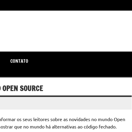
unte-se a nós rumo a um futuro em que o útil e prático estão a
CONTATO
O OPEN SOURCE
formar os seus leitores sobre as novidades no mundo Open
mostrar que no mundo há alternativas ao código fechado.