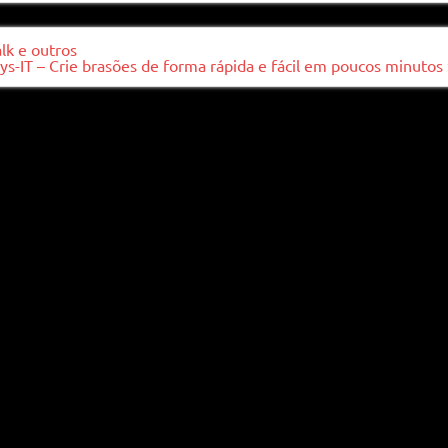
lk e outros
ys-IT – Crie brasões de forma rápida e fácil em poucos minutos 