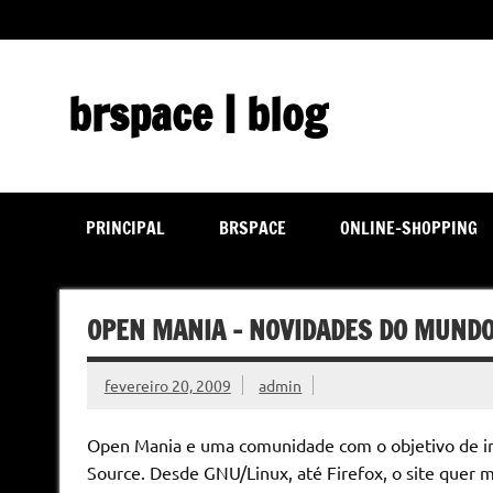
Skip
to
content
brspace | blog
Descubra como a tecnologia pode melhorar sua vida | J
PRINCIPAL
BRSPACE
ONLINE-SHOPPING
OPEN MANIA – NOVIDADES DO MUND
fevereiro 20, 2009
admin
Open Mania e uma comunidade com o objetivo de in
Source. Desde GNU/Linux, até Firefox, o site quer 