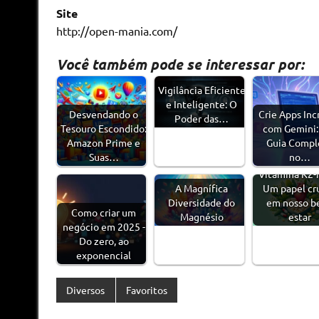
Site
http://open-mania.com/
Você também pode se interessar por:
Vigilância Eficiente
e Inteligente: O
Desvendando o
Crie Apps Inc
Poder das…
Tesouro Escondido:
com Gemini:
Amazon Prime e
Guia Compl
Suas…
no…
Vitamina K2-
A Magnífica
Um papel cru
Diversidade do
em nosso b
Como criar um
Magnésio
estar
negócio em 2025 -
Do zero, ao
exponencial
Diversos
Favoritos