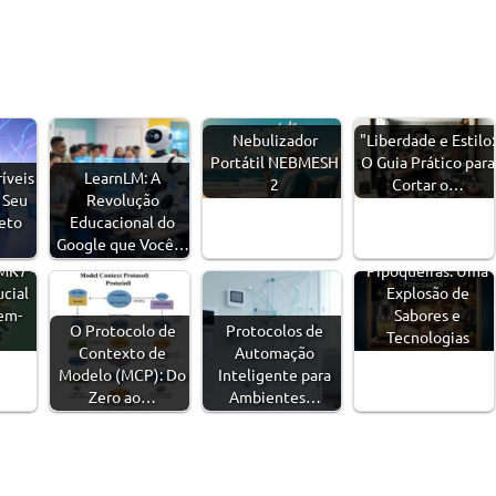
Nebulizador
"Liberdade e Estilo:
Portátil NEBMESH
O Guia Prático para
ríveis
LearnLM: A
2
Cortar o…
 Seu
Revolução
eto
Educacional do
Google que Você…
MK7 -
Pipoqueiras: Uma
cial
Explosão de
em-
Sabores e
O Protocolo de
Protocolos de
Tecnologias
Contexto de
Automação
Modelo (MCP): Do
Inteligente para
Zero ao…
Ambientes…