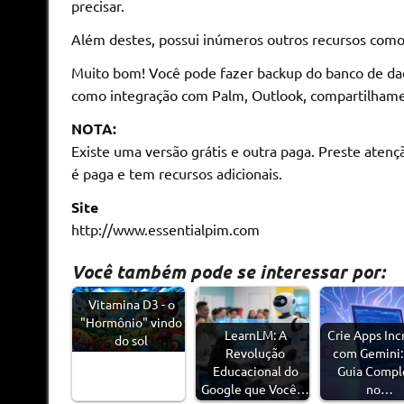
precisar.
Além destes, possui inúmeros outros recursos como 
Muito bom! Você pode fazer backup do banco de dad
como integração com Palm, Outlook, compartilhame
NOTA:
Existe uma versão grátis e outra paga. Preste aten
é paga e tem recursos adicionais.
Site
http://www.essentialpim.com
Você também pode se interessar por:
Vitamina D3 - o
"Hormônio" vindo
LearnLM: A
Crie Apps Inc
do sol
Revolução
com Gemini:
Educacional do
Guia Compl
Google que Você…
no…