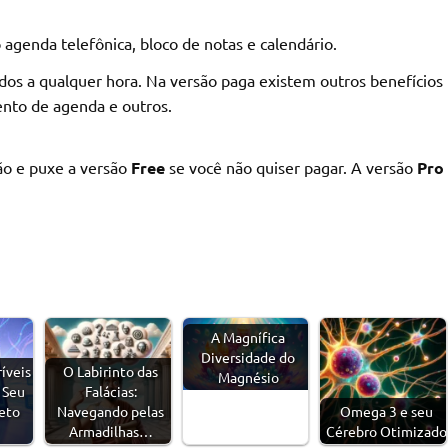
agenda telefônica, bloco de notas e calendário.
os a qualquer hora. Na versão paga existem outros benefícios
nto de agenda e outros.
ção e puxe a versão
Free
se você não quiser pagar. A versão
Pro
A Magnífica
Diversidade do
ríveis
O Labirinto das
Magnésio
 Seu
Falácias:
eto
Navegando pelas
Omega 3 e seu
Armadilhas…
Cérebro Otimizado