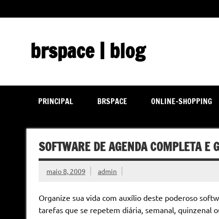
Skip
to
content
brspace | blog
Descubra como a tecnologia pode melhorar sua vida | J
PRINCIPAL
BRSPACE
ONLINE-SHOPPING
SOFTWARE DE AGENDA COMPLETA E G
maio 8, 2009
admin
Organize sua vida com auxílio deste poderoso softw
tarefas que se repetem diária, semanal, quinzenal