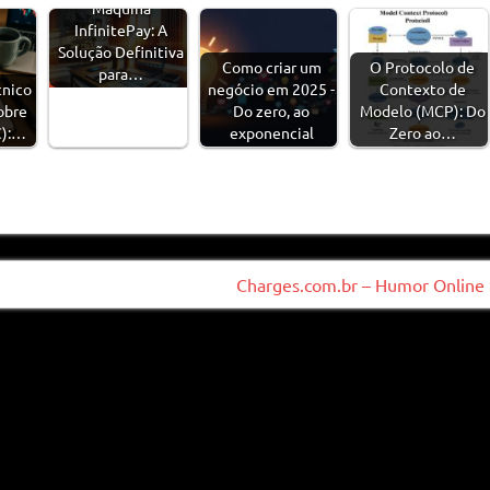
Máquina
InfinitePay: A
Solução Definitiva
Como criar um
O Protocolo de
para…
cnico
negócio em 2025 -
Contexto de
obre
Do zero, ao
Modelo (MCP): Do
C):…
exponencial
Zero ao…
Charges.com.br – Humor Online 