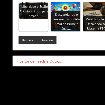
"Liberdade e Estilo:
O Guia Prático para
Desvendando o
Cortar o…
Tesouro Escondido:
Relatório Té
Amazon Prime e
Detalhado s
Suas…
Bitcoin (BT
Brspace
Diversos
Navegação
« Leitor de Feeds e Outros
de
Post