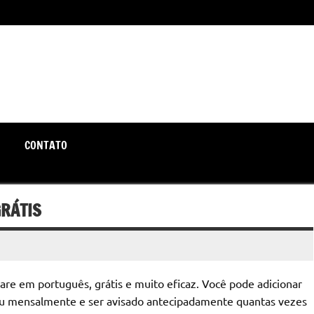
unte-se a nós rumo a um futuro em que o útil e prático estão a
CONTATO
RÁTIS
are em português, grátis e muito eficaz. Você pode adicionar
 ou mensalmente e ser avisado antecipadamente quantas vezes