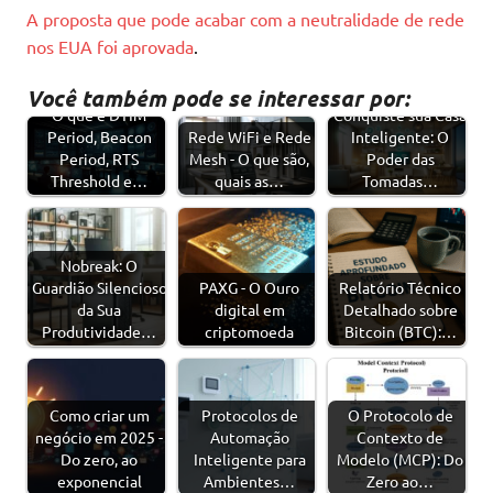
A proposta que pode acabar com a neutralidade de rede
nos EUA foi aprovada
.
Você também pode se interessar por:
O que é DTIM
Conquiste sua Casa
Period, Beacon
Rede WiFi e Rede
Inteligente: O
Period, RTS
Mesh - O que são,
Poder das
Threshold e…
quais as…
Tomadas…
Nobreak: O
Guardião Silencioso
PAXG - O Ouro
Relatório Técnico
da Sua
digital em
Detalhado sobre
Produtividade…
criptomoeda
Bitcoin (BTC):…
Como criar um
Protocolos de
O Protocolo de
negócio em 2025 -
Automação
Contexto de
Do zero, ao
Inteligente para
Modelo (MCP): Do
exponencial
Ambientes…
Zero ao…