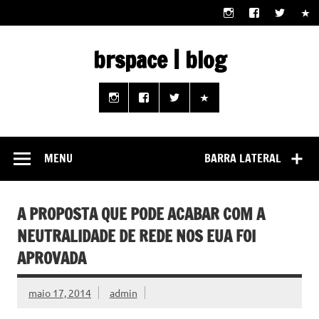
Skip
to
content
brspace | blog
Descubra como a tecnologia pode melhorar sua vida |
Junte-se a nós rumo a um futuro em que o útil e prático
estão ao seu alcance!
MENU
BARRA LATERAL
A PROPOSTA QUE PODE ACABAR COM A
NEUTRALIDADE DE REDE NOS EUA FOI
APROVADA
maio 17, 2014
admin