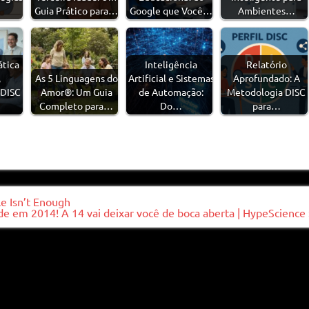
Guia Prático para…
Google que Você…
Ambientes…
ática
Inteligência
Relatório
,
As 5 Linguagens do
Artificial e Sistemas
Aprofundado: A
 DISC
Amor®: Um Guia
de Automação:
Metodologia DISC
Completo para…
Do…
para…
e Isn’t Enough
de em 2014! A 14 vai deixar você de boca aberta | HypeScience 