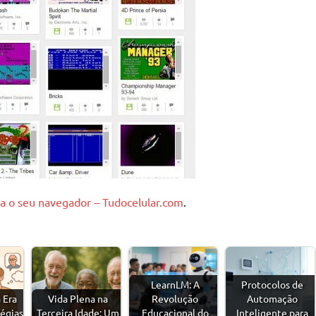
ara o seu navegador – Tudocelular.com
.
LearnLM: A
Protocolos de
a Era
Vida Plena na
Revolução
Automação
tégias
Terceira Idade: Um
Educacional do
Inteligente para