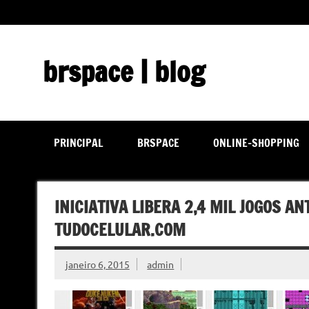
Skip
to
content
brspace | blog
Descubra como a tecnologia pode melhorar sua vida | J
PRINCIPAL
BRSPACE
ONLINE-SHOPPING
INICIATIVA LIBERA 2,4 MIL JOGOS A
TUDOCELULAR.COM
janeiro 6, 2015
admin