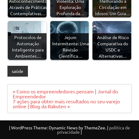
Autoconhecimento
Violenta: Uma
Melhorando a
Através de Práticas
Exploração
Circulação em
Contemplativas…
Profunda da…
Idosos: Um Guia…
Protocolos de
Jejum
Análise de Risco
Automação
Intermitente: Uma
Comparativa do
Inteligente para
Revisão
USDC e
Ambientes…
Científica…
Alternativas…
saúde
Navegação
« Como os empreendedores pensam | Jornal do
de
Empreendedor
Post
7 ações para obter mais resultados no seu varejo
online | Blog da Rakuten »
|
WordPress Theme: Dynamic News by ThemeZee.
|
política de
privacidade
|