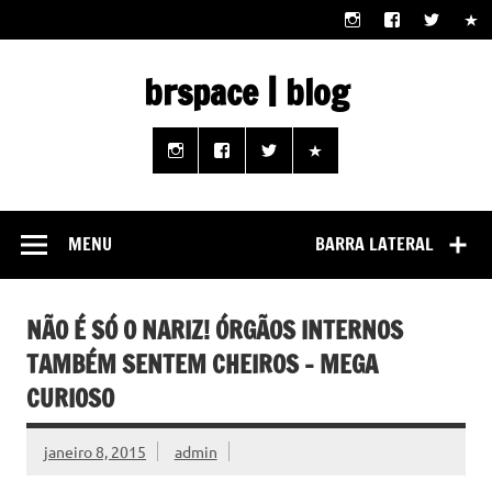
Skip
to
content
brspace | blog
Descubra como a tecnologia pode melhorar sua vida |
Junte-se a nós rumo a um futuro em que o útil e prático
estão ao seu alcance!
MENU
BARRA LATERAL
NÃO É SÓ O NARIZ! ÓRGÃOS INTERNOS
TAMBÉM SENTEM CHEIROS – MEGA
CURIOSO
janeiro 8, 2015
admin