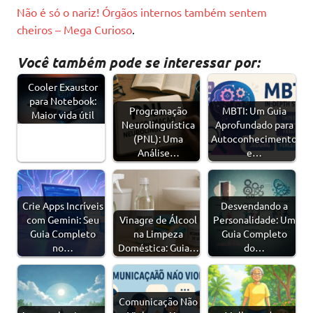
Não é só o nariz! Órgãos internos também sentem
cheiros – Mega Curioso
.
Você também pode se interessar por:
Cooler Exaustor
para Notebook:
Programação
MBTI: Um Guia
Maior vida útil
Neurolinguística
Aprofundado para
(PNL): Uma
Autoconhecimento
Análise…
e…
Crie Apps Incríveis
Desvendando a
com Gemini: Seu
Vinagre de Álcool
Personalidade: Um
Guia Completo
na Limpeza
Guia Completo
no…
Doméstica: Guia…
do…
Comunicação Não