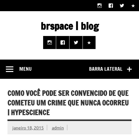
Skip
to
content
brspace | blog
Descubra como a tecnologia pode melhorar sua vida |
Junte-se a nós rumo a um futuro em que o útil e prático
estão ao seu alcance!
MENU
BARRA LATERAL
COMO VOCÊ PODE SER CONVENCIDO DE QUE
COMETEU UM CRIME QUE NUNCA OCORREU
| HYPESCIENCE
janeiro 18, 2015
admin