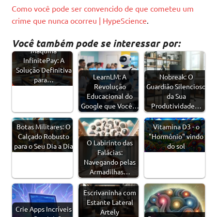
Como você pode ser convencido de que cometeu um
crime que nunca ocorreu | HypeScience
.
Você também pode se interessar por:
Máquina
InfinitePay: A
Solução Definitiva
LearnLM: A
Nobreak: O
para…
Revolução
Guardião Silencioso
Educacional do
da Sua
Google que Você…
Produtividade…
Botas Militares: O
Vitamina D3 - o
Calçado Robusto
"Hormônio" vindo
O Labirinto das
para o Seu Dia a Dia
do sol
Falácias:
Navegando pelas
Armadilhas…
Escrivaninha com
Estante Lateral
Crie Apps Incríveis
Artely