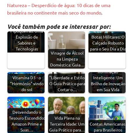
Natureza – Desperdício de água: 10 dicas de uma
brasileira no continente mais seco do mundo
.
Você também pode se interessar por:
Pipoqueiras: Uma
Explosão de
Botas Militares: O
Sabores e
Calçado Robusto
Tecnologias
para o Seu Dia a Dia
Vinagre de Álcool
na Limpeza
Doméstica: Guia…
Iluminação
Vitamina D3 - o
"Liberdade e Estilo:
Inteligente: Um
"Hormônio" vindo
O Guia Prático para
Brilho de Inovação
do sol
Cortar o…
em Sua Vida
Desvendando o
Tesouro Escondido:
Vida Plena na
Amazon Prime e
Terceira Idade: Um
Contas Americanas,
Suas…
Guia Prático para…
para Brasileiros