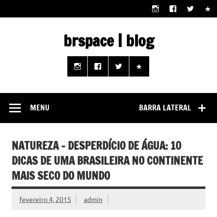
Skip
to
content
brspace | blog
Descubra como a tecnologia pode melhorar sua vida |
Junte-se a nós rumo a um futuro em que o útil e prático
estão ao seu alcance!
MENU
BARRA LATERAL
NATUREZA – DESPERDÍCIO DE ÁGUA: 10
DICAS DE UMA BRASILEIRA NO CONTINENTE
MAIS SECO DO MUNDO
fevereiro 4, 2015
admin