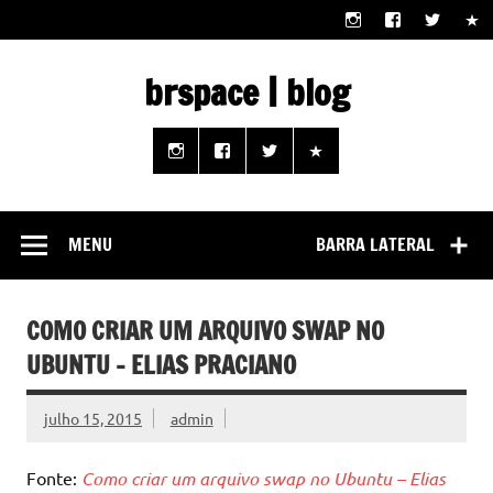
Skip
to
content
brspace | blog
Descubra como a tecnologia pode melhorar sua vida |
Junte-se a nós rumo a um futuro em que o útil e prático
estão ao seu alcance!
MENU
BARRA LATERAL
COMO CRIAR UM ARQUIVO SWAP NO
UBUNTU – ELIAS PRACIANO
julho 15, 2015
admin
Fonte:
Como criar um arquivo swap no Ubuntu – Elias