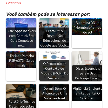
Praciano
Você também pode se interessar por:
Vitamina D3 - o
"Hormônio" vindo
Crie Apps Incríveis
LearnLM: A
do sol
com Gemini: Seu
Revolução
Guia Completo
Educacional do
no…
Google que Você…
Teclado Yamaha
PSR-e373 | Saiba
O Protocolo de
mais
Contexto de
Dicas Essenciais
Modelo (MCP): Do
para o Uso
Zero ao…
Prolongado de…
Dormir Bem: O
Vigilância Eficiente
Alicerce de Uma
e Inteligente: O
Vida Saudável
Poder das…
Relatório Técnico
Detalhado sobre