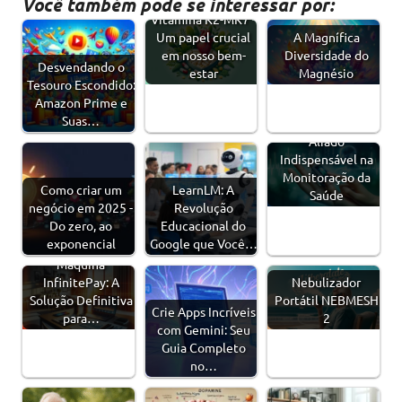
Você também pode se interessar por:
Vitamina K2-MK7 -
Um papel crucial
A Magnífica
em nosso bem-
Diversidade do
Desvendando o
estar
Magnésio
Tesouro Escondido:
Amazon Prime e
Suas…
Oxímetro - Um
Aliado
Indispensável na
Monitoração da
Como criar um
LearnLM: A
Saúde
negócio em 2025 -
Revolução
Do zero, ao
Educacional do
exponencial
Google que Você…
Máquina
InfinitePay: A
Nebulizador
Solução Definitiva
Portátil NEBMESH
Crie Apps Incríveis
para…
2
com Gemini: Seu
Guia Completo
no…