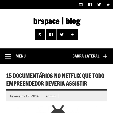
Skip
to
content
brspace | blog
Descubra como a tecnologia pode melhorar sua vida |
Junte-se a nós rumo a um futuro em que o útil e prático
estão ao seu alcance!
MENU
BARRA LATERAL
15 DOCUMENTÁRIOS NO NETFLIX QUE TODO
EMPREENDEDOR DEVERIA ASSISTIR
fevereiro 12, 2016
admin