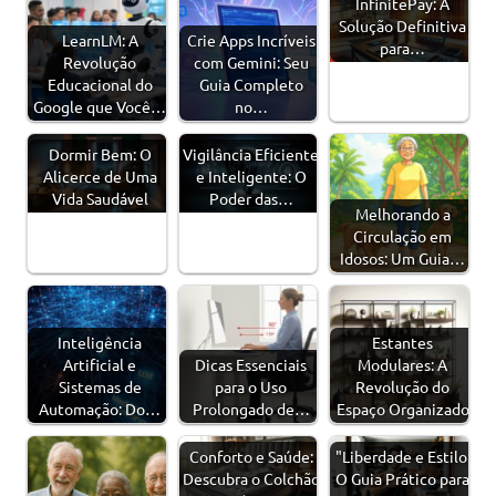
InfinitePay: A
Solução Definitiva
LearnLM: A
Crie Apps Incríveis
para…
Revolução
com Gemini: Seu
Educacional do
Guia Completo
Google que Você…
no…
Dormir Bem: O
Vigilância Eficiente
Alicerce de Uma
e Inteligente: O
Vida Saudável
Poder das…
Melhorando a
Circulação em
Idosos: Um Guia…
Inteligência
Estantes
Artificial e
Dicas Essenciais
Modulares: A
Sistemas de
para o Uso
Revolução do
Automação: Do…
Prolongado de…
Espaço Organizado
Conforto e Saúde:
"Liberdade e Estilo:
Descubra o Colchão
O Guia Prático para