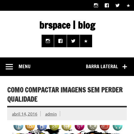
Skip
to
content
brspace | blog
Descubra como a tecnologia pode melhorar sua vida |
Junte-se a nós rumo a um futuro em que o útil e prático
estão ao seu alcance!
MENU
BARRA LATERAL
COMO COMPACTAR IMAGENS SEM PERDER
QUALIDADE
abril 14, 2016
admin