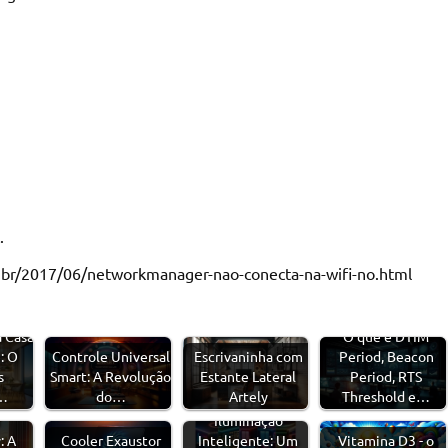
.
m.br/2017/06/networkmanager-nao-conecta-na-wifi-no.html
 Casa
O que é DTIM
: O
Controle Universal
Escrivaninha com
Period, Beacon
s
Smart: A Revolução
Estante Lateral
Period, RTS
…
do…
Artely
Threshold e…
a
Iluminação
: A
Cooler Exaustor
Inteligente: Um
Vitamina D3 - o