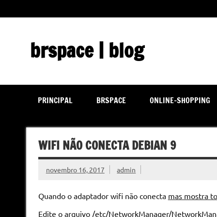
Skip
to
content
brspace | blog
Descubra como a tecnologia pode melhorar sua vida | J
PRINCIPAL
BRSPACE
ONLINE-SHOPPING
WIFI NÃO CONECTA DEBIAN 9
novembro 16, 2017
admin
Quando o adaptador wifi não conecta
mas mostra t
Edite o arquivo /etc/NetworkManager/NetworkManag