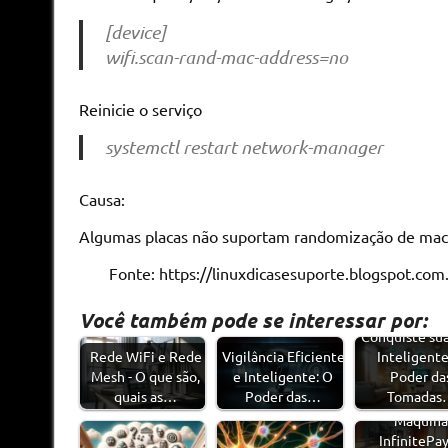
[device]
wifi.scan-rand-mac-address=no
Reinicie o serviço
systemctl restart network-manager
Causa:
Algumas placas não suportam randomização de mac
Fonte: https://linuxdicasesuporte.blogspot.co
Você também pode se interessar por:
Conquiste sua
Rede WiFi e Rede
Vigilância Eficiente
Inteligente
Mesh - O que são,
e Inteligente: O
Poder da
quais as…
Poder das…
Tomadas
Máquin
InfinitePay