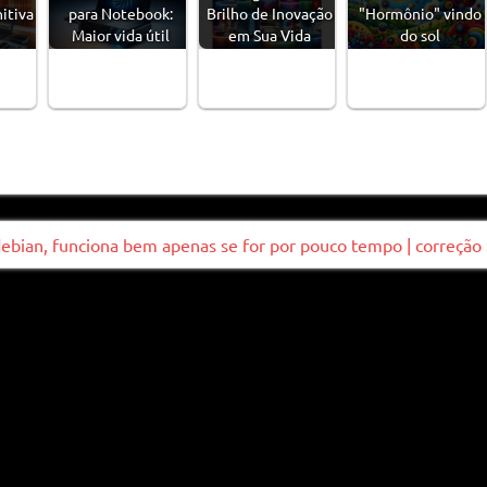
itiva
para Notebook:
Brilho de Inovação
"Hormônio" vindo
Maior vida útil
em Sua Vida
do sol
ebian, funciona bem apenas se for por pouco tempo | correção 