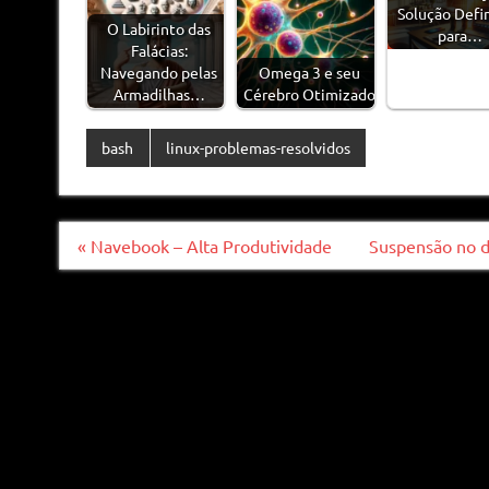
Solução Defin
O Labirinto das
para…
Falácias:
Navegando pelas
Omega 3 e seu
Armadilhas…
Cérebro Otimizado
bash
linux-problemas-resolvidos
Navegação
« Navebook – Alta Produtividade
Suspensão no d
de
Post