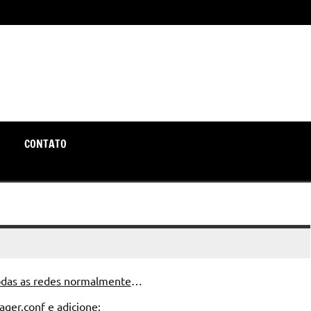
unte-se a nós rumo a um futuro em que o útil e prático estão a
CONTATO
odas as redes normalmente
…
er.conf e adicione: