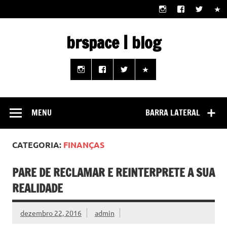
Skip
to
content
brspace | blog
Descubra como a tecnologia pode melhorar sua vida |
Junte-se a nós rumo a um futuro em que o útil e prático
estão ao seu alcance!
MENU
BARRA LATERAL
CATEGORIA:
FINANÇAS
PARE DE RECLAMAR E REINTERPRETE A SUA
REALIDADE
dezembro 22, 2016
admin