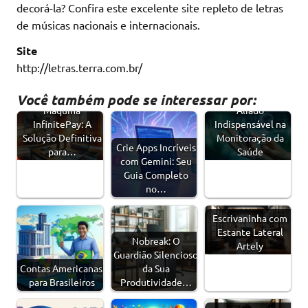
decorá-la? Confira este excelente site repleto de letras
de músicas nacionais e internacionais.
Site
http://letras.terra.com.br/
Oxímetro - Um
Você também pode se interessar por:
Máquina
Aliado
InfinitePay: A
Indispensável na
Solução Definitiva
Monitoração da
Crie Apps Incríveis
para…
Saúde
com Gemini: Seu
Guia Completo
no…
Escrivaninha com
Estante Lateral
Nobreak: O
Artely
Guardião Silencioso
Contas Americanas,
da Sua
para Brasileiros
Produtividade…