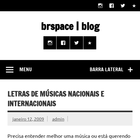
Skip
to
content
brspace | blog
Descubra como a tecnologia pode melhorar sua vida |
Junte-se a nós rumo a um futuro em que o útil e prático
estão ao seu alcance!
MENU
BARRA LATERAL
LETRAS DE MÚSICAS NACIONAIS E
INTERNACIONAIS
janeiro 12, 2009
admin
Precisa entender melhor uma música ou está querendo