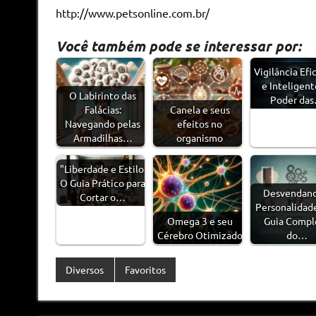
http://www.petsonline.com.br/
Você também pode se interessar por:
Vigilância Efi
e Inteligent
O Labirinto das
Poder da
Falácias:
Canela e seus
Navegando pelas
efeitos no
Armadilhas…
organismo
"Liberdade e Estilo:
O Guia Prático para
Desvendand
Cortar o…
Personalidad
Omega 3 e seu
Guia Compl
Cérebro Otimizado
do…
Diversos
Favoritos