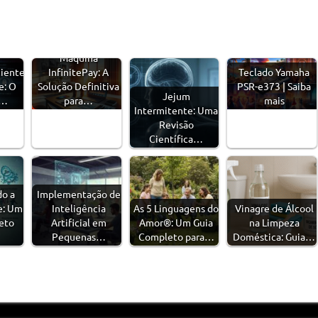
Máquina
ciente
InfinitePay: A
Teclado Yamaha
e: O
Solução Definitiva
PSR-e373 | Saiba
Jejum
s…
para…
mais
Intermitente: Uma
Revisão
Científica…
o a
Implementação de
e: Um
Inteligência
As 5 Linguagens do
Vinagre de Álcool
eto
Artificial em
Amor®: Um Guia
na Limpeza
Pequenas…
Completo para…
Doméstica: Guia…