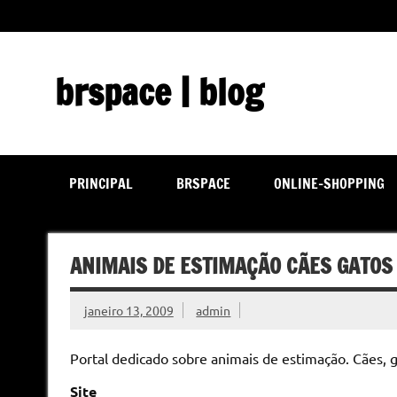
Skip
to
content
brspace | blog
Descubra como a tecnologia pode melhorar sua vida | J
PRINCIPAL
BRSPACE
ONLINE-SHOPPING
ANIMAIS DE ESTIMAÇÃO CÃES GATOS
janeiro 13, 2009
admin
Portal dedicado sobre animais de estimação. Cães, g
Site