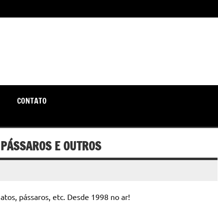
unte-se a nós rumo a um futuro em que o útil e prático estão a
CONTATO
 PÁSSAROS E OUTROS
atos, pássaros, etc. Desde 1998 no ar!