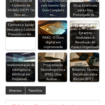
O Protocolo de
Crie Apps Incríveis
Contexto de
com Gemini: Seu
Dicas Essenciais
Modelo (MCP): Do
Guia Completo
para o Uso
Zero ao…
no…
Prolongado de…
Conforto e Saúde:
Descubra o Colchão
Estantes
Pneumático Air…
PAXG - O Ouro
Modulares: A
digital em
Revolução do
criptomoeda
Espaço Organizado
Implementação de
Programação
Inteligência
Neurolinguística
Relatório Técnico
Artificial em
(PNL): Uma
Detalhado sobre
Pequenas…
Análise…
Bitcoin (BTC):…
Diversos
Favoritos