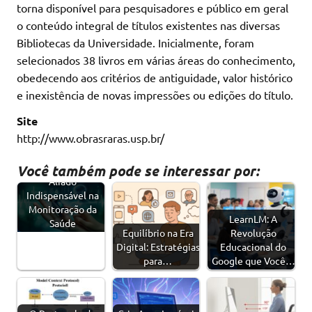
torna disponível para pesquisadores e público em geral
o conteúdo integral de títulos existentes nas diversas
Bibliotecas da Universidade. Inicialmente, foram
selecionados 38 livros em várias áreas do conhecimento,
obedecendo aos critérios de antiguidade, valor histórico
e inexistência de novas impressões ou edições do título.
Site
http://www.obrasraras.usp.br/
Oxímetro - Um
Você também pode se interessar por:
Aliado
Indispensável na
Monitoração da
LearnLM: A
Saúde
Equilíbrio na Era
Revolução
Digital: Estratégias
Educacional do
para…
Google que Você…