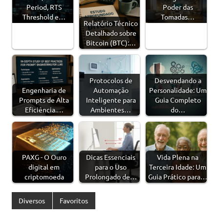
Period, RTS
Poder das
Threshold e…
Tomadas…
Relatório Técnico
Detalhado sobre
Bitcoin (BTC):…
Protocolos de
Desvendando a
Engenharia de
Automação
Personalidade: Um
Prompts de Alta
Inteligente para
Guia Completo
Eficiência.…
Ambientes…
do…
PAXG - O Ouro
Dicas Essenciais
Vida Plena na
digital em
para o Uso
Terceira Idade: Um
criptomoeda
Prolongado de…
Guia Prático para…
Diversos
Favoritos