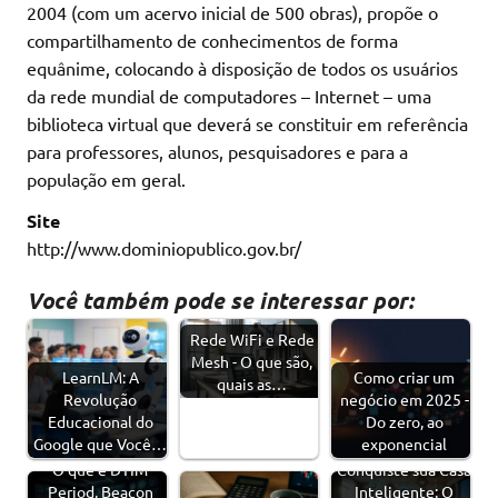
2004 (com um acervo inicial de 500 obras), propõe o
compartilhamento de conhecimentos de forma
equânime, colocando à disposição de todos os usuários
da rede mundial de computadores – Internet – uma
biblioteca virtual que deverá se constituir em referência
para professores, alunos, pesquisadores e para a
população em geral.
Site
http://www.dominiopublico.gov.br/
Você também pode se interessar por:
Rede WiFi e Rede
Mesh - O que são,
LearnLM: A
Como criar um
quais as…
Revolução
negócio em 2025 -
Educacional do
Do zero, ao
Google que Você…
exponencial
O que é DTIM
Conquiste sua Casa
Period, Beacon
Inteligente: O