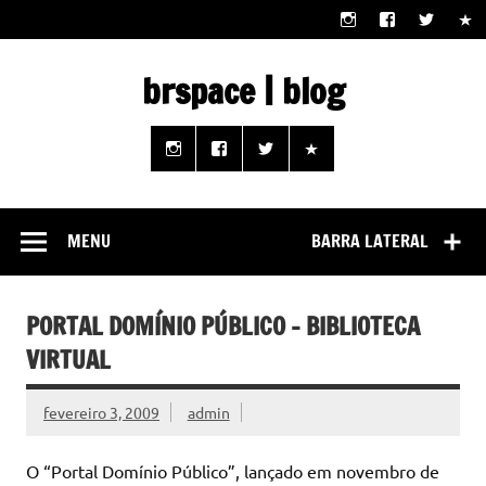
Skip
to
content
brspace | blog
Descubra como a tecnologia pode melhorar sua vida |
Junte-se a nós rumo a um futuro em que o útil e prático
estão ao seu alcance!
MENU
BARRA LATERAL
PORTAL DOMÍNIO PÚBLICO – BIBLIOTECA
VIRTUAL
fevereiro 3, 2009
admin
O “Portal Domínio Público”, lançado em novembro de