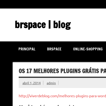
Skip
to
content
brspace | blog
Descubra como a tecnologia pode melhorar sua vida | J
PRINCIPAL
BRSPACE
ONLINE-SHOPPING
OS 17 MELHORES PLUGINS GRÁTIS P
abril 1, 2014
admin
http://viverdeblog.com/melhores-plugins-para-word