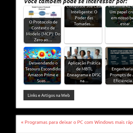
Você também pode se interessar por:
Conquiste sua Casa
Vitamina K2-
Inteligente: O
Um papel cru
Poder das
em nosso b
O Protocolo de
Tomadas…
estar
Contexto de
Modelo (MCP): Do
Zero ao…
Desvendando o
Aplicação Prática
Tesouro Escondido:
de MBTI,
Engenharia
Amazon Prime e
Eneagrama e DISC
Prompts de 
Suas…
na…
Eficiência
Links e Artigos na Web
Navegação
« Programas para deixar o PC com Windows mais rápid
de
Post