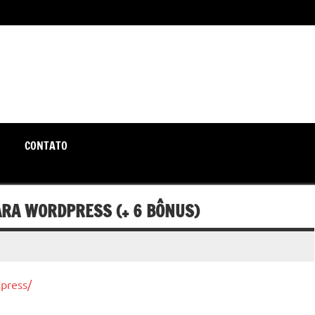
unte-se a nós rumo a um futuro em que o útil e prático estão a
CONTATO
ARA WORDPRESS (+ 6 BÔNUS)
press/
Oxímetro - Um