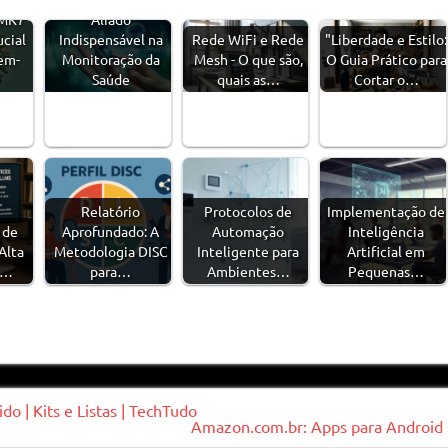
MK7 -
Aliado
cial
Indispensável na
Rede WiFi e Rede
"Liberdade e Estilo:
em-
Monitoração da
Mesh - O que são,
O Guia Prático para
Saúde
quais as…
Cortar o…
Relatório
Protocolos de
Implementação de
 de
Aprofundado: A
Automação
Inteligência
Alta
Metodologia DISC
Inteligente para
Artificial em
.…
para…
Ambientes…
Pequenas…
o | Kits e Listas | TechTudo
Amazon.com.br: Apps para Android 