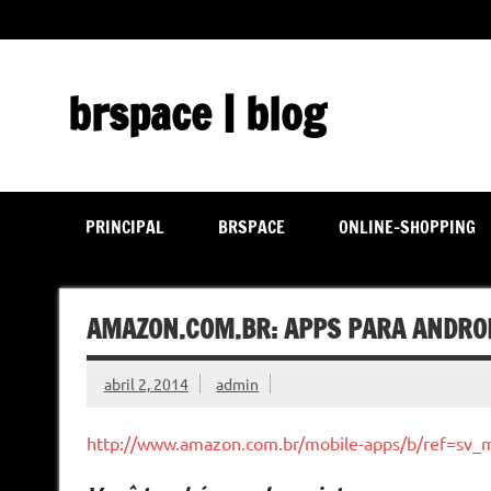
Skip
to
content
brspace | blog
Descubra como a tecnologia pode melhorar sua vida | J
PRINCIPAL
BRSPACE
ONLINE-SHOPPING
AMAZON.COM.BR: APPS PARA ANDRO
abril 2, 2014
admin
http://www.amazon.com.br/mobile-apps/b/ref=s