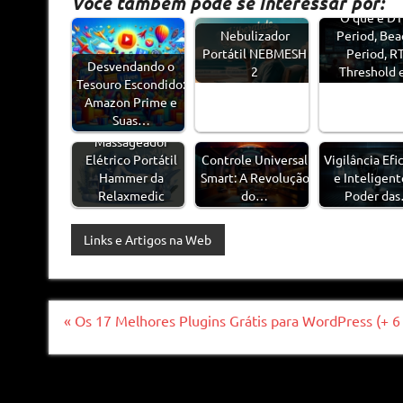
Você também pode se interessar por:
O que é D
Nebulizador
Period, Be
Portátil NEBMESH
Period, R
Desvendando o
2
Threshold
Tesouro Escondido:
Amazon Prime e
Suas…
Massageador
Elétrico Portátil
Controle Universal
Vigilância Efi
Hammer da
Smart: A Revolução
e Inteligent
Relaxmedic
do…
Poder da
Links e Artigos na Web
Navegação
« Os 17 Melhores Plugins Grátis para WordPress (+ 6
de
Post