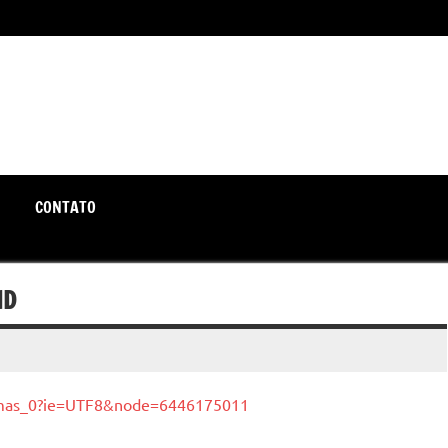
unte-se a nós rumo a um futuro em que o útil e prático estão a
CONTATO
ID
v_mas_0?ie=UTF8&node=6446175011