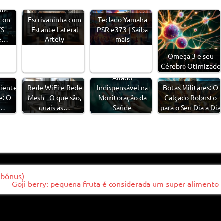
TIM
acon
Escrivaninha com
Teclado Yamaha
TS
Estante Lateral
PSR-e373 | Saiba
 e…
Artely
mais
Omega 3 e seu
Cérebro Otimizado
Oxímetro - Um
Aliado
ciente
Rede WiFi e Rede
Indispensável na
Botas Militares: O
e: O
Mesh - O que são,
Monitoração da
Calçado Robusto
s…
quais as…
Saúde
para o Seu Dia a Dia
 bônus)
Goji berry: pequena fruta é considerada um super alimento 