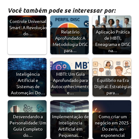
Você também pode se interessar por:
Controle Universal
Smart: A Revolução
Relatório
Aplicação Prática
do…
Aprofundado: A
de MBTI,
Metodologia DISC
Eneagrama e DISC
para…
na…
Inteligência
MBTI: Um Guia
Artificial e
Aprofundado para
Equilíbrio na Era
Sistemas de
Autoconhecimento
Digital: Estratégias
Automação: Do…
e…
para…
Desvendando a
Implementação de
Como criar um
Personalidade: Um
Inteligência
negócio em 2025 -
Guia Completo
Artificial em
Do zero, ao
do…
Pequenas…
exponencial