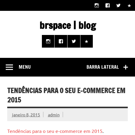
Skip
to
content
brspace | blog
Descubra como a tecnologia pode melhorar sua vida |
Junte-se a nós rumo a um futuro em que o útil e prático
estão ao seu alcance!
MENU
BARRA LATERAL
TENDÊNCIAS PARA O SEU E-COMMERCE EM
2015
janeiro 8, 2015
admin
Tendências para o seu e-commerce em 2015
.