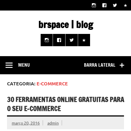
Skip
to
content
brspace | blog
Descubra como a tecnologia pode melhorar sua vida |
Junte-se a nós rumo a um futuro em que o útil e prático
estão ao seu alcance!
MENU
BARRA LATERAL
CATEGORIA:
E-COMMERCE
30 FERRAMENTAS ONLINE GRATUITAS PARA
O SEU E-COMMERCE
março 20, 2016
admin