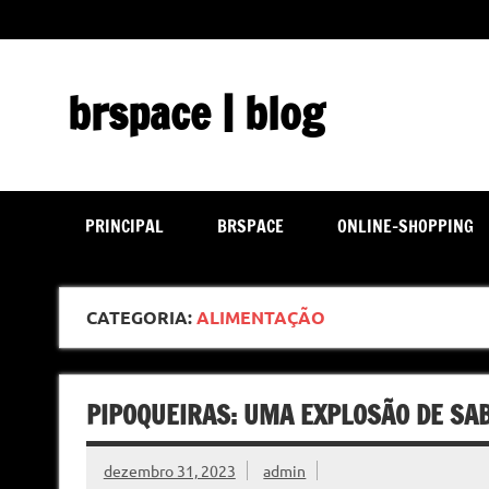
Skip
to
content
brspace | blog
Descubra como a tecnologia pode melhorar sua vida | J
PRINCIPAL
BRSPACE
ONLINE-SHOPPING
CATEGORIA:
ALIMENTAÇÃO
PIPOQUEIRAS: UMA EXPLOSÃO DE SA
dezembro 31, 2023
admin