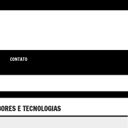
unte-se a nós rumo a um futuro em que o útil e prático estão a
CONTATO
BORES E TECNOLOGIAS