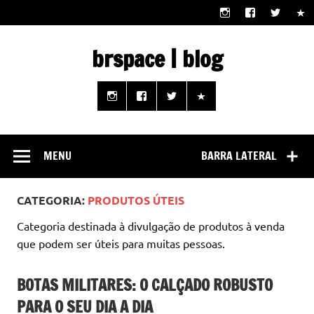
Skip
to
content
brspace | blog
Descubra como a tecnologia pode melhorar sua vida |
Junte-se a nós rumo a um futuro em que o útil e prático
estão ao seu alcance!
MENU
BARRA LATERAL
CATEGORIA:
PRODUTOS ÚTEIS
Categoria destinada à divulgação de produtos à venda
que podem ser úteis para muitas pessoas.
BOTAS MILITARES: O CALÇADO ROBUSTO
PARA O SEU DIA A DIA