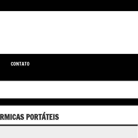
unte-se a nós rumo a um futuro em que o útil e prático estão a
CONTATO
ÉRMICAS PORTÁTEIS