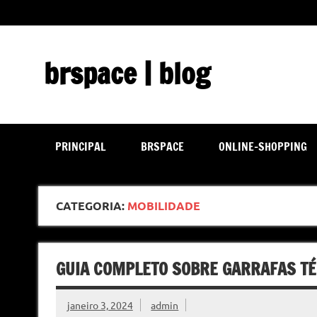
Skip
to
content
brspace | blog
Descubra como a tecnologia pode melhorar sua vida | J
PRINCIPAL
BRSPACE
ONLINE-SHOPPING
CATEGORIA:
MOBILIDADE
GUIA COMPLETO SOBRE GARRAFAS T
janeiro 3, 2024
admin